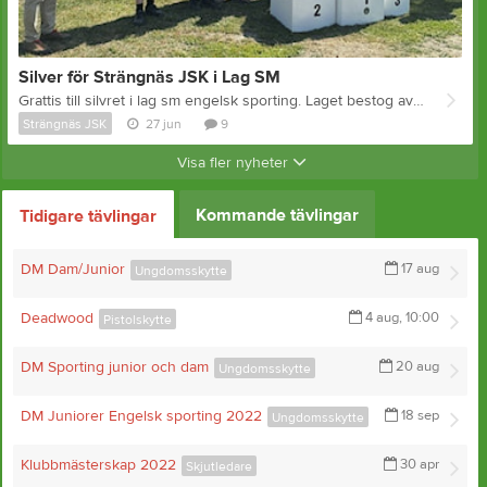
Silver för Strängnäs JSK i Lag SM
Grattis till silvret i lag sm engelsk sporting. Laget bestog av Conny Andersson, Kenneth Smedberg och Per Fredriksson
Strängnäs JSK
27 jun
9
Visa fler nyheter
Kommande tävlingar
Tidigare tävlingar
DM Dam/Junior
17 aug
Ungdomsskytte
Deadwood
4 aug, 10:00
Pistolskytte
DM Sporting junior och dam
20 aug
Ungdomsskytte
DM Juniorer Engelsk sporting 2022
18 sep
Ungdomsskytte
Klubbmästerskap 2022
30 apr
Skjutledare