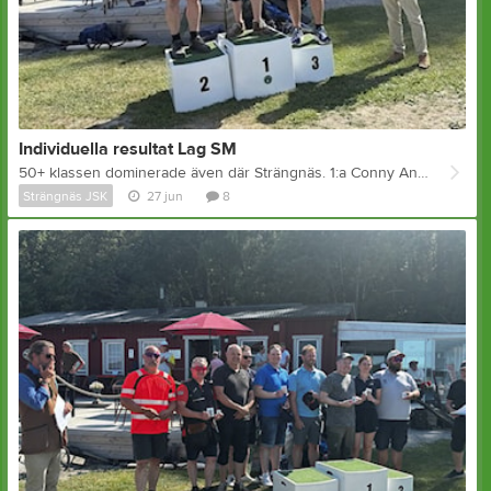
Individuella resultat Lag SM
50+ klassen dominerade även där Strängnäs. 1:a Conny Andersson 2:a Kenneth Smedberg och 3:a Lars Larsson efter särskjutning mot en dansk
Strängnäs JSK
27 jun
8