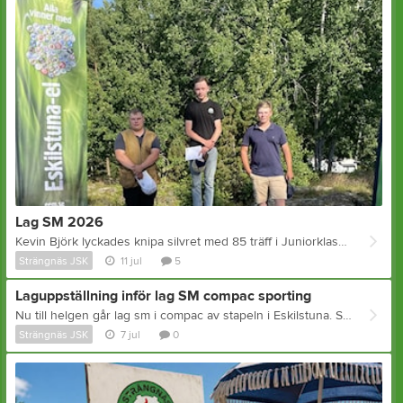
Lag SM 2026
Kevin Björk lyckades knipa silvret med 85 träff i Juniorklassen
Strängnäs JSK
11 jul
5
Laguppställning inför lag SM compac sporting
Nu till helgen går lag sm i compac av stapeln i Eskilstuna. Strängnäs har anmält 3 lag och dessa är: Strängnäs 1 Gordon Hallberg, Kevin Björk och Dennis Smedberg Strängnäs 2 är Nicklas Carveus, Per Fredriksson och Kenneth Smedberg Strängnäs 3 är Måns André, Conny Andersson och Lars Larsson Tävlingen går av stapeln på lördag så om ni inte har något speciellt för er så kom till Eskilstuna och heja på våra fina skyttar Mvh Ordförande
Strängnäs JSK
7 jul
0