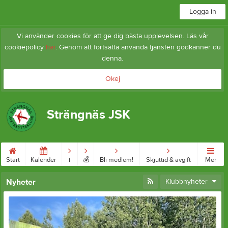
Logga in
Vi använder cookies för att ge dig bästa upplevelsen. Läs vår
cookiepolicy
här
. Genom att fortsätta använda tjänsten godkänner du
denna.
Okej
Strängnäs JSK
Start
Kalender
ℹ︎
💰
Bli medlem!
Skjuttid & avgift
Mer
Nyheter
Klubbnyheter