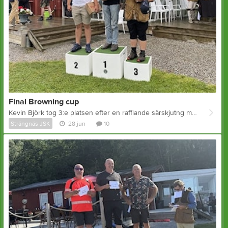
Final Browning cup
Kevin Björk tog 3:e platsen efter en rafflande särskjutng mot Malte Mattila i juniorklassen
Strängnäs JSK
28 jun
10